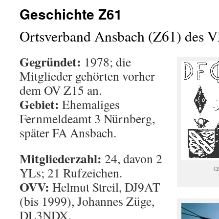
Geschichte Z61
Ortsverband Ansbach (Z61) des 
Gegründet:
1978; die
Mitglieder gehörten vorher
dem OV Z15 an.
Gebiet:
Ehemaliges
Fernmeldeamt 3 Nürnberg,
später FA Ansbach.
Mitgliederzahl:
24, davon 2
YLs; 21 Rufzeichen.
Q
OVV:
Helmut Streil, DJ9AT
(bis 1999), Johannes Züge,
DL3NDX.