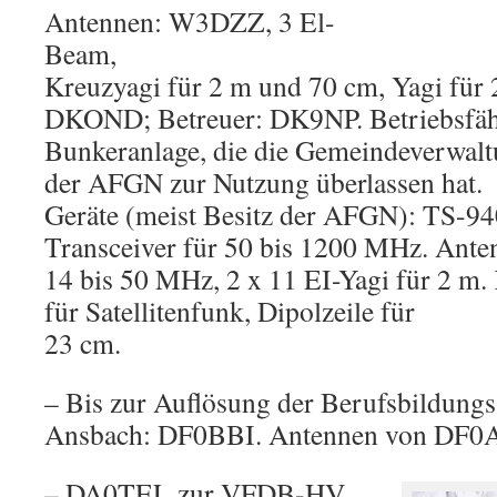
Antennen: W3DZZ, 3 El-
Beam,
Kreuzyagi für 2 m und 70 cm, Yagi für 
DKOND; Betreuer: DK9NP. Betriebsfähi
Bunkeranlage, die die Gemeindeverwalt
der AFGN zur Nutzung überlassen hat.
Geräte (meist Besitz der AFGN): TS-94
Transceiver für 50 bis 1200 MHz. An
14 bis 50 MHz, 2 x 11 EI-Yagi für 2 m
für Satellitenfunk, Dipolzeile für
23 cm.
– Bis zur Auflösung der Berufsbildungs
Ansbach: DF0BBI. Antennen von DF0
– DA0TEL zur VFDB-HV