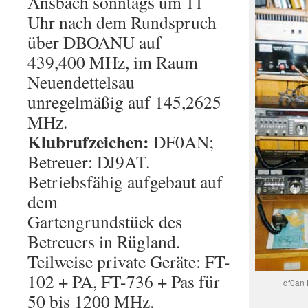
Ansbach sonntags um 11
Uhr nach dem Rundspruch
über DBOANU auf
439,400 MHz, im Raum
Neuendettelsau
unregelmäßig auf 145,2625
MHz.
Klubrufzeichen:
DF0AN;
Betreuer: DJ9AT.
Betriebsfähig aufgebaut auf
dem
Gartengrundstück des
Betreuers in Rügland.
Teilweise private Geräte: FT-
102 + PA, FT-736 + Pas für
df0an 
50 bis 1200 MHz.