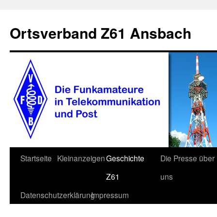
Ortsverband Z61 Ansbach
Zum
Startseite
Kleinanzeigen
Geschichte
Die Presse über
Inhalt
Z61
uns
springen
Datenschutzerklärung
Impressum