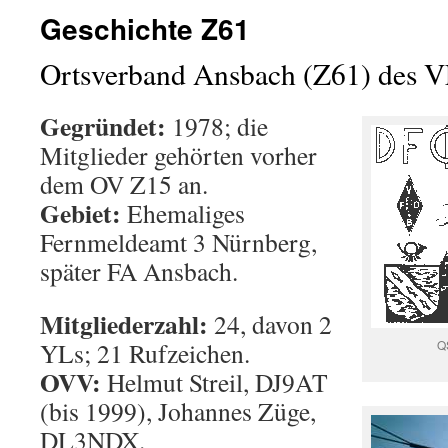
Geschichte Z61
Ortsverband Ansbach (Z61) des 
Gegründet:
1978; die
Mitglieder gehörten vorher
dem OV Z15 an.
Gebiet:
Ehemaliges
Fernmeldeamt 3 Nürnberg,
später FA Ansbach.
Mitgliederzahl:
24, davon 2
YLs; 21 Rufzeichen.
Q
OVV:
Helmut Streil, DJ9AT
(bis 1999), Johannes Züge,
DL3NDX.