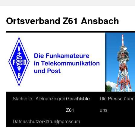
Ortsverband Z61 Ansbach
Zum
Startseite
Kleinanzeigen
Geschichte
Die Presse über
Inhalt
Z61
uns
springen
Datenschutzerklärung
Impressum