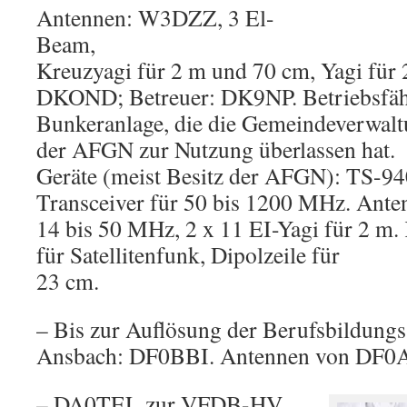
Antennen: W3DZZ, 3 El-
Beam,
Kreuzyagi für 2 m und 70 cm, Yagi für 
DKOND; Betreuer: DK9NP. Betriebsfähi
Bunkeranlage, die die Gemeindeverwalt
der AFGN zur Nutzung überlassen hat.
Geräte (meist Besitz der AFGN): TS-94
Transceiver für 50 bis 1200 MHz. An
14 bis 50 MHz, 2 x 11 EI-Yagi für 2 m
für Satellitenfunk, Dipolzeile für
23 cm.
– Bis zur Auflösung der Berufsbildungs
Ansbach: DF0BBI. Antennen von DF0
– DA0TEL zur VFDB-HV