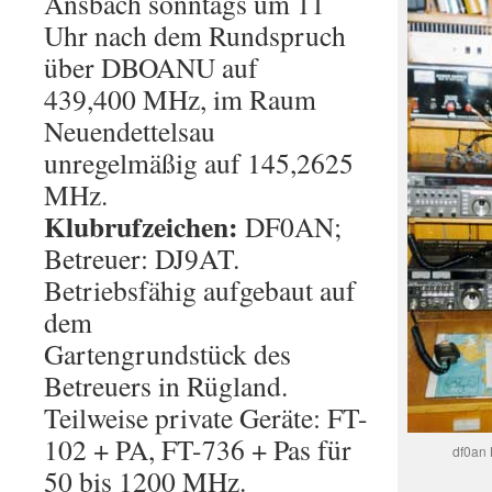
Ansbach sonntags um 11
Uhr nach dem Rundspruch
über DBOANU auf
439,400 MHz, im Raum
Neuendettelsau
unregelmäßig auf 145,2625
MHz.
Klubrufzeichen:
DF0AN;
Betreuer: DJ9AT.
Betriebsfähig aufgebaut auf
dem
Gartengrundstück des
Betreuers in Rügland.
Teilweise private Geräte: FT-
102 + PA, FT-736 + Pas für
df0an 
50 bis 1200 MHz.