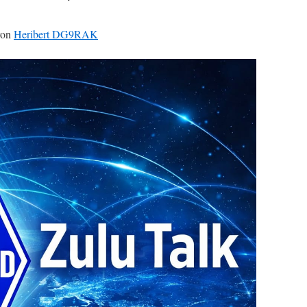
on
Heribert DG9RAK