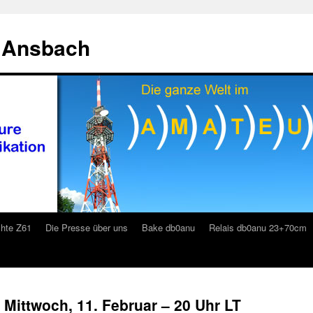
 Ansbach
hte Z61
Die Presse über uns
Bake db0anu
Relais db0anu 23+70cm
 Mittwoch, 11. Februar – 20 Uhr LT