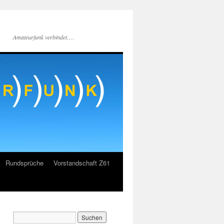
Amateurfunk verbindet….
Rundsprüche
Vorstandschaft Z61