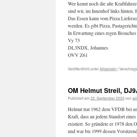
Wer kennt noch die alte Kraftfahrz
sind wir, im Innenhof links hinten. 
Das Essen kann vom Pizza Lieferser
werden. Es gibt Pizza, Pastagericht
In Erwartung eines regen Besuches
Vy 73
DL3NDX, Johannes
OVV Z61
Veröffentlicht unter
Allgemein
|
Verschlagw
OM Helmut Streil, DJ9
Publiziert am
22. September 2025
von
ad
Helmut trat 1962 dem VFDB bei un
Kraft, dass an jedem Standort ein
existiert. So gründete er 1978 den
und war bis 1999 dessen Vorsitzend