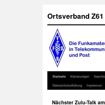
Ortsverband Z61
Startseite
Kleinanzeigen
Geschic
Zum
Datenschutzerklärung
Impressum
Inhalt
springen
Nächster Zulu-Talk am