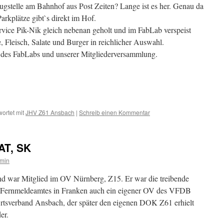
eugstelle am Bahnhof aus Post Zeiten? Lange ist es her. Genau da
Parkplätze gibt`s direkt im Hof.
vice Pik-Nik gleich nebenan geholt und im FabLab verspeist
e, Fleisch, Salate und Burger in reichlicher Auswahl.
 des FabLabs und unserer Mitgliederversammlung.
ortet mit
JHV Z61 Ansbach
|
Schreib einen Kommentar
AT, SK
min
d war Mitglied im OV Nürnberg, Z15. Er war die treibende
es Fernmeldeamtes in Franken auch ein eigener OV des VFDB
 Ortsverband Ansbach, der später den eigenen DOK Z61 erhielt
er.