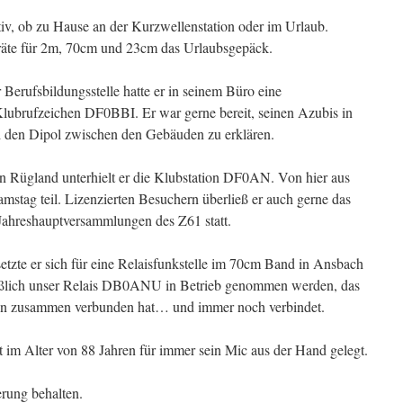
v, ob zu Hause an der Kurzwellenstation oder im Urlaub.
räte für 2m, 70cm und 23cm das Urlaubsgepäck.
r Berufsbildungsstelle hatte er in seinem Büro eine
lubrufzeichen DF0BBI. Er war gerne bereit, seinen Azubis in
d den Dipol zwischen den Gebäuden zu erklären.
Rügland unterhielt er die Klubstation DF0AN. Von hier aus
stag teil. Lizenzierten Besuchern überließ er auch gerne das
Jahreshauptversammlungen des Z61 statt.
etzte er sich für eine Relaisfunkstelle im 70cm Band in Ansbach
ießlich unser Relais DB0ANU in Betrieb genommen werden, das
ion zusammen verbunden hat… und immer noch verbindet.
im Alter von 88 Jahren für immer sein Mic aus der Hand gelegt.
erung behalten.