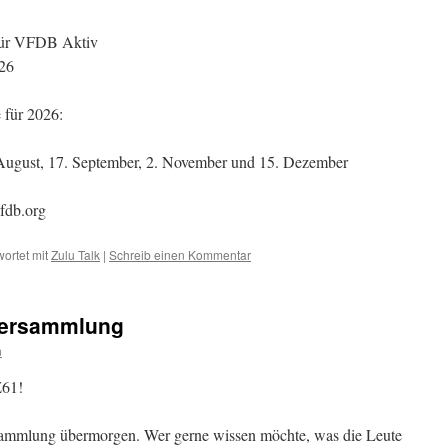
 für VFDB Aktiv
26
 für 2026:
. August, 17. September, 2. November und 15. Dezember
vfdb.org
ortet mit
Zulu Talk
|
Schreib einen Kommentar
Versammlung
n
Z61!
sammlung übermorgen. Wer gerne wissen möchte, was die Leute