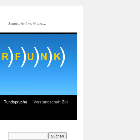
Amateurfunk verbindet….
Rundsprüche
Vorstandschaft Z61