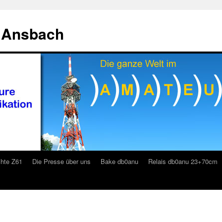
 Ansbach
hte Z61
Die Presse über uns
Bake db0anu
Relais db0anu 23+70cm