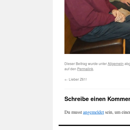
Dieser Beitrag wurde unter
Allgemein
abg
auf den
Permalink
.
←
Lieber Z61!
Schreibe einen Kommen
Du musst
angemeldet
sein, um ein