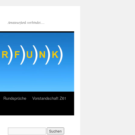
Amateurfunk verbindet….
Rundsprüche
Vorstandschaft Z61