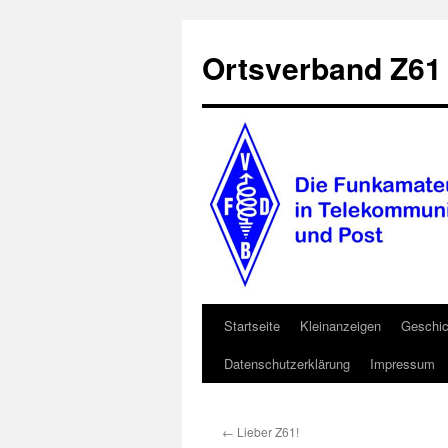
Ortsverband Z61
Startseite
Kleinanzeigen
Geschic
Zum
Datenschutzerklärung
Impressum
Inhalt
springen
←
Lieber Z61!