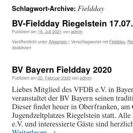
Fieldday
Schlagwort-Archive:
BV-Fieldday Riegelstein 17.07
Publiziert am
18. Juli 2021
von
admin
Veröffentlicht unter
Allgemein
|
Verschlagwortet mit
Fieldday
,
Ri
für
deaktiviert
BV-
Fieldday
Riegelstein
BV Bayern Fieldday 2020
17.07.2021
Publiziert am
22. Februar 2020
von
admin
Liebes Mitglied des VFDB e.V. in Bayer
veranstaltet der BV Bayern seinen tradit
Dieser findet heuer in Oberfranken, am
Jugendzeltplatzes Riegelstein statt. Al
e.V. und interessierte Gäste sind herzli
Weiterlesen
→