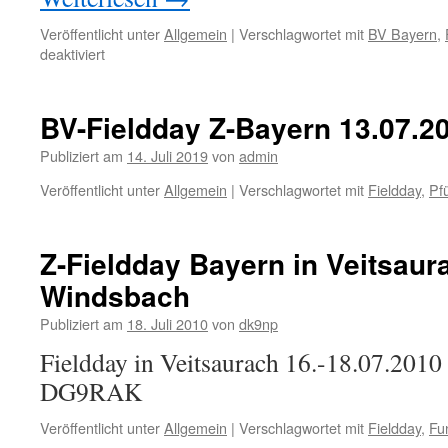
Veröffentlicht unter
Allgemein
|
Verschlagwortet mit
BV Bayern
,
für
deaktiviert
BV
Bayern
Fieldday
BV-Fieldday Z-Bayern 13.07.20
2020
Publiziert am
14. Juli 2019
von
admin
Veröffentlicht unter
Allgemein
|
Verschlagwortet mit
Fieldday
,
Pf
Z-Fieldday Bayern in Veitsaur
Windsbach
Publiziert am
18. Juli 2010
von
dk9np
Fieldday in Veitsaurach 16.-18.07.2010
DG9RAK
Veröffentlicht unter
Allgemein
|
Verschlagwortet mit
Fieldday
,
Fu