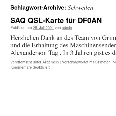
Schweden
Schlagwort-Archive:
SAQ QSL-Karte für DF0AN
Publiziert am
25. Juli 2021
von
admin
Herzlichen Dank an des Team von Grime
und die Erhaltung des Maschinensende
Alexanderson Tag . In 3 Jahren gist es 
Veröffentlicht unter
Allgemein
|
Verschlagwortet mit
Grimeton
,
M
für
Kommentare deaktiviert
SAQ
QSL-
Karte
für
DF0AN