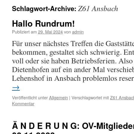
Z61 Ansbach
Schlagwort-Archive:
Hallo Rundrum!
Publiziert am
29. Mai 2024
von
admin
Für unser nächstes Treffen die Gaststätt
bekommen, gestaltet sich schwierig. Ent
voll oder sie haben Betriebsferien. Als
Dietenhofen auf ein ander Mal verschie
Lehenshof in Ansbach problemlos res
→
Veröffentlicht unter
Allgemein
|
Verschlagwortet mit
Z61 Ansbac
Kommentar
Ä N D E R U N G: OV-Mitglie